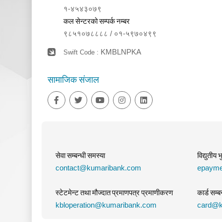
१‑४५४३०७९
कल सेन्टरको सम्पर्क नम्बर
९८५१०७८८८८ / ०१‑५९७०४९९
KMBLNPKA
Swift Code :
सामाजिक संजाल
सेवा सम्बन्धी समस्या
विद्युतीय 
contact@kumaribank.com
epayme
स्टेटमेन्ट तथा मौज्दात प्रमाणपत्र प्रमाणीकरण
कार्ड सम्ब
kbloperation@kumaribank.com
card@k