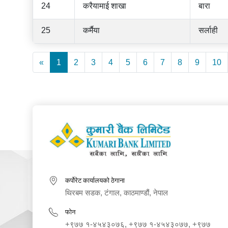
24
करैयामाई शाखा
बारा
25
कर्मैया
सर्लाही
«
1
2
3
4
5
6
7
8
9
10
कर्पोरेट कार्यालयको ठेगाना
थिरबम सडक, टंगाल, काठमाण्डौं, नेपाल
फोन
+९७७ १‑४५४३०७६, +९७७ १‑४५४३०७७, +९७७