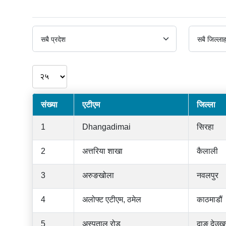
संख्या
एटीएम
जिल्ला
1
Dhangadimai
सिरहा
2
अत्तरिया शाखा
कैलाली
3
अरुङखोला
नवलपुर
4
अलोफ्ट एटीएम, ठमेल
काठमाडौं
5
अस्पताल रोड
दाङ देउखु