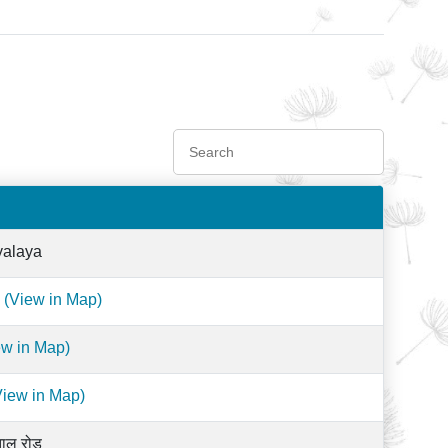
yalaya
(View in Map)
ew in Map)
View in Map)
ताल रोड