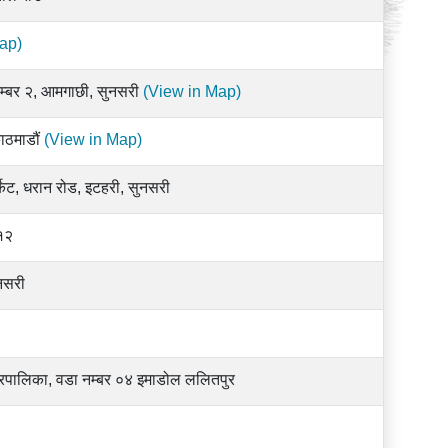
ap)
्बर २, आमगाछी, सुनसरी
(View in Map)
ाठमाडौं
(View in Map)
र्केट, धरान रोड, इटहरी, सुनसरी
-१२
नसरी
 नगरपालिका, वडा नम्बर ०४ इमाडोल ललितपुर