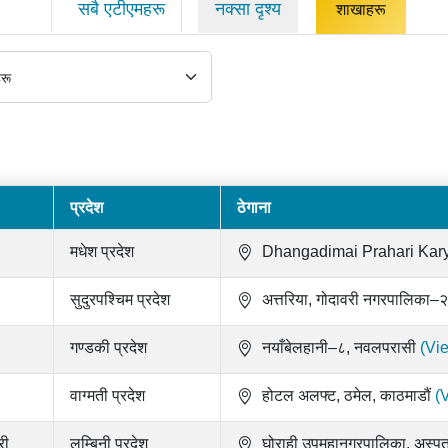
सबै एटीएमहरू
नक्सा दृश्य
शाखाहरू
प्रदेश
ठेगाना
मधेश प्रदेश
Dhangadimai Prahari Kar
सुदुरपश्चिम प्रदेश
अत्तरिया, गोदावरी नगरपालिका–२
गण्डकी प्रदेश
नयाँबेलहानी–८, नवलपरासी
(Vi
वाग्मती प्रदेश
होटल अलफ्ट, ठमेल, काठमाडौं
(
री
लुम्बिनी प्रदेश
घोराही उपमहानगरपालिका, अस्प