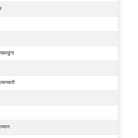
र
ओखलढुंगा
्चनबारी
सल्यान